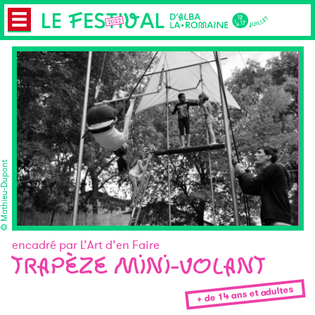
 Mathieu-Dupont
encadré par L’Art d’en Faire
TRAPÈZE MINI-VOLANT
+ de 14 ans et adultes