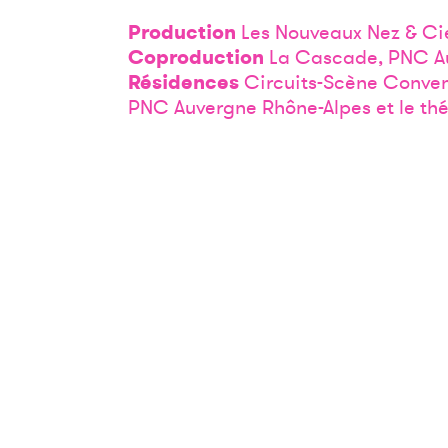
Production
Les Nou­veaux Nez & Cie 
Coproduction
La Cas­cade, PNC A
Résidences
Cir­cuits-Scène Con­ven
PNC Auvergne Rhône-Alpes et le théâ