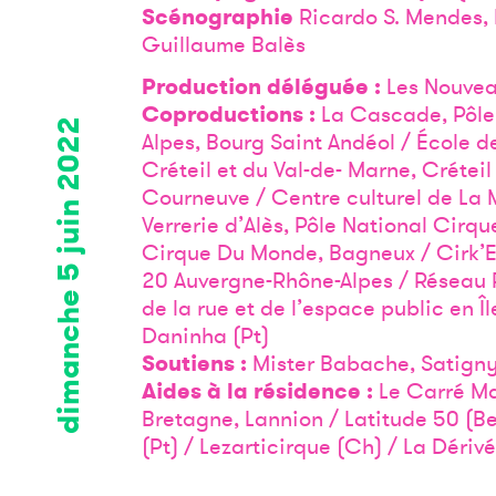
Scénographie
Ricardo S. Mendes, L
Guillaume Balès
Production déléguée :
Les Nouvea
Coproductions :
La Cascade, Pôle
dimanche 5 juin 2022
Alpes, Bourg Saint Andéol / École 
Créteil et du Val-de- Marne, Crétei
Courneuve / Centre culturel de La 
Verrerie d’Alès, Pôle National Cirque
Cirque Du Monde, Bagneux / Cirk’E
20 Auvergne-Rhône-Alpes / Réseau Ri
de la rue et de l’espace public en 
Daninha (Pt)
Soutiens :
Mister Babache, Satign
Aides à la résidence :
Le Carré Ma
Bretagne, Lannion / Latitude 50 (Be
(Pt) / Lezarticirque (Ch) / La Dériv