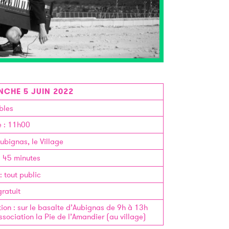
NCHE 5 JUIN 2022
bles
e
: 11h00
ubignas, le Village
:
45 minutes
:
tout public
gratuit
tion
:
sur le basalte d’Aubignas de 9h à 13h
ssociation la Pie de l’Amandier (au village)