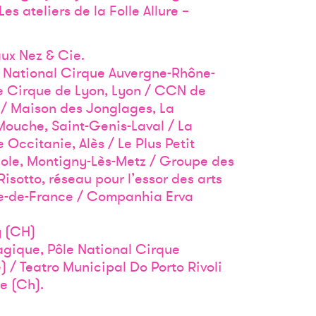
es ateliers de la Folle Allure –
ux Nez & Cie.
 National Cirque Auvergne-Rhône-
de Cirque de Lyon, Lyon / CCN de
l / Maison des Jonglages, La
Mouche, Saint-Genis-Laval / La
 Occitanie, Alès / Le Plus Petit
ole, Montigny-Lès-Metz / Groupe des
sotto, réseau pour l’essor des arts
Île-de-France / Companhia Erva
y (CH)
gique, Pôle National Cirque
) / Teatro Municipal Do Porto Rivoli
ée (Ch).