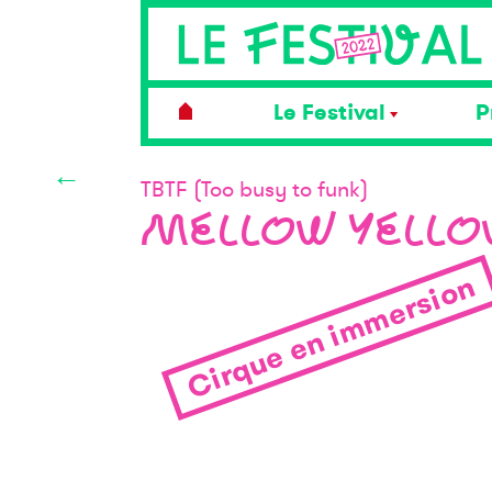
Le Festival
P
←
TBTF (Too busy to funk)
MELLOW YELL
Cirque en immersion