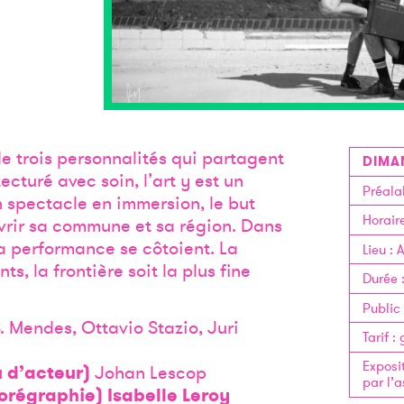
e trois personnalités qui partagent
DIMA
cturé avec soin, l’art y est un
Préala
n spectacle en immersion, le but
Horair
vrir sa commune et sa région. Dans
la performance se côtoient. La
Lieu
:
A
s, la frontière soit la plus fine
Durée
Public
. Mendes, Ottavio Stazio, Juri
Tarif
:
Exposi
 d’acteur)
Johan Lescop
par l’a
régraphie) Isabelle Leroy