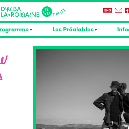
rogramme
Les Préalables
Info
OW