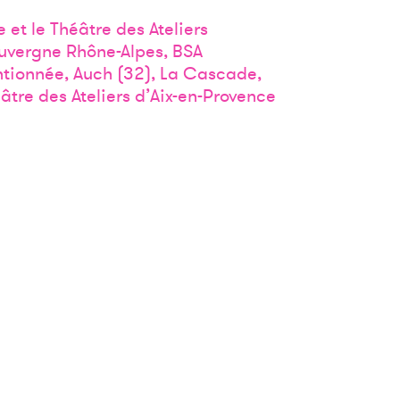
et le Théâtre des Ate­liers
uvergne Rhône-Alpes, BSA
­tion­née, Auch (32), La Cas­cade,
tre des Ate­liers d’Aix-en-Provence