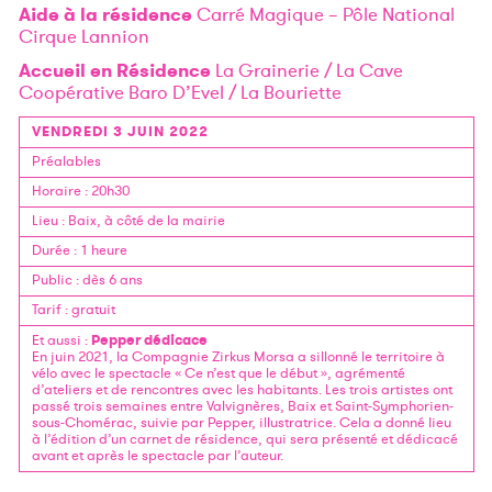
Aide à la résidence
Carré Magique – Pôle National
Cirque Lannion
Accueil en Résidence
La Grainerie / La Cave
Coopérative Baro D’Evel / La Bouriette
VENDREDI 3 JUIN 2022
Préalables
Horaire
: 20h30
Lieu
:
Baix, à côté de la mairie
Durée
:
1 heure
Public
:
dès 6 ans
Tarif
:
gratuit
Pepper dédicace
Et aussi
:
En juin 2021, la Compagnie Zirkus Morsa a sillonné le territoire à
vélo avec le spectacle « Ce n’est que le début », agrémenté
d’ateliers et de rencontres avec les habitants.
Les trois artistes ont
passé trois semaines entre Valvignères, Baix et Saint-Symphorien-
sous-Chomérac, suivie par Pepper, illustratrice.
Cela a donné lieu
à l’édition d’un carnet de résidence, qui sera présenté et dédicacé
avant et après le spectacle par l’auteur.