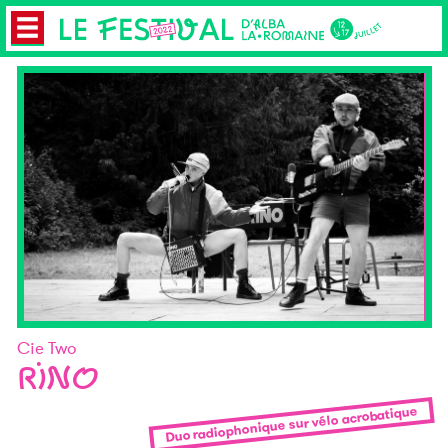
Cie Two
RINO
Duo radiophonique sur vélo acrobatique